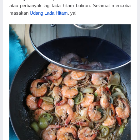
atau perbanyak lagi lada hitam butiran. Selamat mencoba
masakan
Udang Lada Hitam
, ya!