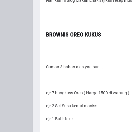
Nah kali ini Blog Makan Enak sajikan resep m
BROWNIS OREO KUKUS
Cumaa 3 bahan ajaa yaa bun ..
👉 7 bungkuss Oreo ( Harga 1500 di warung )
👉 2 Sct Susu kental maniss
👉 1 Butir telur