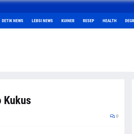
DETIK NEWS
LEBSI NEWS
KUINER
RESEP
HEALTH
DEGR
o Kukus
0