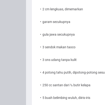
2 cm lengkuas, dimemarkan
garam secukupnya
gula jawa secukupnya
3 sendok makan taoco
3 ons udang tanpa kulit
4 potong tahu putih, dipotong-potong sesua
250 cc santan dari ½ butir kelapa
5 buah belimbing wuluh, diiris-iris