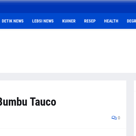
DETIK NEWS
LEBSI NEWS
KUINER
RESEP
HEALTH
DEGR
Bumbu Tauco
0