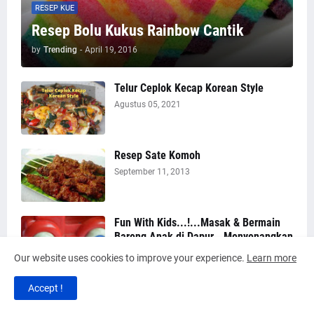
RESEP KUE
Resep Bolu Kukus Rainbow Cantik
by
Trending
-
April 19, 2016
Telur Ceplok Kecap Korean Style
Agustus 05, 2021
Resep Sate Komoh
September 11, 2013
Fun With Kids...!...Masak & Bermain
Bareng Anak di Dapur...Menyenangkan
Lho Untuk Mengisi Liburan Mereka..^^
Our website uses cookies to improve your experience.
Learn more
Juni 17, 2013
Accept !