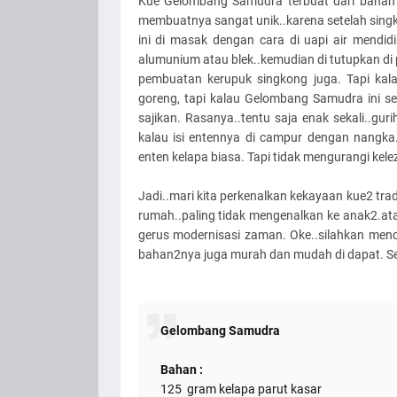
Kue Gelombang Samudra terbuat dari bahan 
membuatnya sangat unik..karena setelah singko
ini di masak dengan cara di uapi air mendidi
alumunium atau blek..kemudian di tutupkan di 
pembuatan kerupuk singkong juga. Tapi kala
goreng, tapi kalau Gelombang Samudra ini sete
sajikan. Rasanya..tentu saja enak sekali..gur
kalau isi entennya di campur dengan nangka
enten kelapa biasa. Tapi tidak mengurangi kelez
Jadi..mari kita perkenalkan kekayaan kue2 tr
rumah..paling tidak mengenalkan ke anak2.atau k
gerus modernisasi zaman. Oke..silahkan men
bahan2nya juga murah dan mudah di dapat. Sel
Gelombang Samudra
Bahan :
125 gram kelapa parut kasar