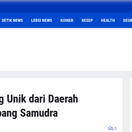
DETIK NEWS
LEBSI NEWS
KUINER
RESEP
HEALTH
DEGR
g Unik dari Daerah
bang Samudra
0