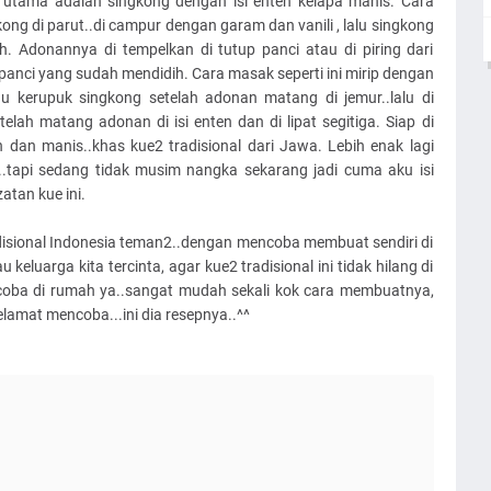
utama adalah singkong dengan isi enten kelapa manis. Cara
ng di parut..di campur dengan garam dan vanili , lalu singkong
h. Adonannya di tempelkan di tutup panci atau di piring dari
panci yang sudah mendidih. Cara masak seperti ini mirip dengan
u kerupuk singkong setelah adonan matang di jemur..lalu di
lah matang adonan di isi enten dan di lipat segitiga. Siap di
ih dan manis..khas kue2 tradisional dari Jawa. Lebih enak lagi
..tapi sedang tidak musim nangka sekarang jadi cuma aku isi
atan kue ini.
adisional Indonesia teman2..dengan mencoba membuat sendiri di
eluarga kita tercinta, agar kue2 tradisional ini tidak hilang di
coba di rumah ya..sangat mudah sekali kok cara membuatnya,
amat mencoba...ini dia resepnya..^^