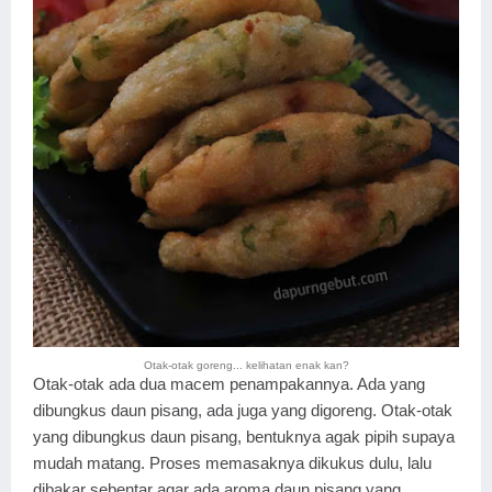
Otak-otak goreng... kelihatan enak kan?
Otak-otak ada dua macem penampakannya. Ada yang
dibungkus daun pisang, ada juga yang digoreng. Otak-otak
yang dibungkus daun pisang, bentuknya agak pipih supaya
mudah matang. Proses memasaknya dikukus dulu, lalu
dibakar sebentar agar ada aroma daun pisang yang