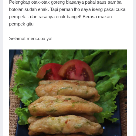
Pelengkap otak-otak goreng biasanya pakai saus sambal
botolan sudah enak. Tapi pernah lho saya iseng pakai cuka
pempek... dan rasanya enak banget! Berasa makan
pempek gitu.
Selamat mencoba ya!