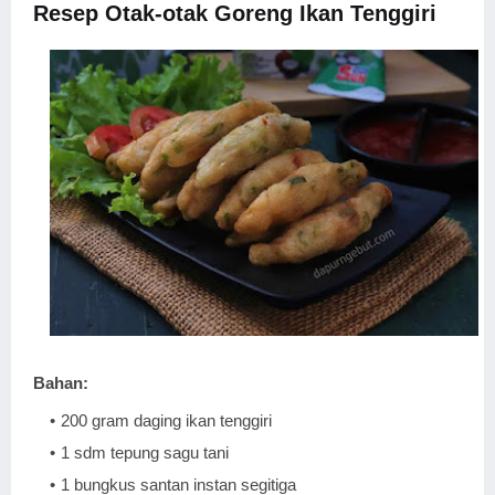
Resep Otak-otak Goreng Ikan Tenggiri
Bahan:
200 gram daging ikan tenggiri
1 sdm tepung sagu tani
1 bungkus santan instan segitiga