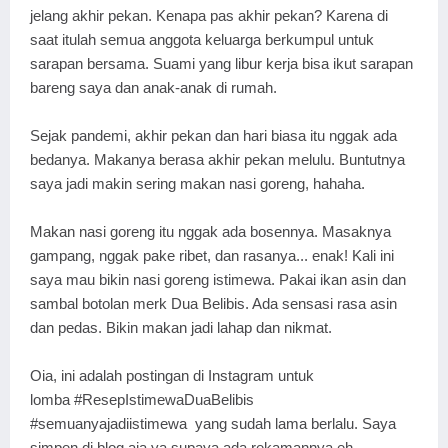
jelang akhir pekan. Kenapa pas akhir pekan? Karena di
saat itulah semua anggota keluarga berkumpul untuk
sarapan bersama. Suami yang libur kerja bisa ikut sarapan
bareng saya dan anak-anak di rumah.
Sejak pandemi, akhir pekan dan hari biasa itu nggak ada
bedanya. Makanya berasa akhir pekan melulu. Buntutnya
saya jadi makin sering makan nasi goreng, hahaha.
Makan nasi goreng itu nggak ada bosennya. Masaknya
gampang, nggak pake ribet, dan rasanya... enak! Kali ini
saya mau bikin nasi goreng istimewa. Pakai ikan asin dan
sambal botolan merk Dua Belibis. Ada s
ensasi rasa asin
dan pedas. Bikin makan jadi lahap dan nikmat.
Oia, ini adalah postingan di Instagram untuk
lomba
#ResepIstimewaDuaBelibis
#semuanyajadiistimewa
yang sudah lama berlalu. Saya
simpen di blog aja ya supaya ada rekamannya eh