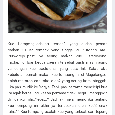
Kue Lompong..adakah teman2 yang sudah pernah
makan..?..Buat teman2 yang tinggal di Kutoarjo atau
Purworejo..pasti ya sering makan kue tradisional
ini..tapi..di luar kedua daerah tersebut pasti masih asing
ya dengan kue tradisional yang satu ini. Kalau aku
kebetulan pernah makan kue lompong ini di Magelang..di
salah restoran dan toko oleh2 yang sering kami singgahi
jika pas mudik ke Yogya. Tapi..pas pertama mencicipi kue
ini agak keras, jadi kesan pertama tidak begitu menggoda
di lidahku..hihi..*lebay..* Jadi akhrinya memoriku tentang
kue lompong ini akhirnya terlupakan oleh kue2 enak
lain..^^ Kue lompong adalah kue yang terbuat dari tepung