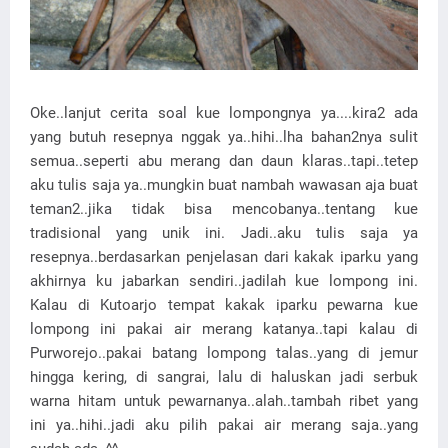
Oke..lanjut cerita soal kue lompongnya ya....kira2 ada
yang butuh resepnya nggak ya..hihi..lha bahan2nya sulit
semua..seperti abu merang dan daun klaras..tapi..tetep
aku tulis saja ya..mungkin buat nambah wawasan aja buat
teman2..jika tidak bisa mencobanya..tentang kue
tradisional yang unik ini. Jadi..aku tulis saja ya
resepnya..berdasarkan penjelasan dari kakak iparku yang
akhirnya ku jabarkan sendiri..jadilah kue lompong ini.
Kalau di Kutoarjo tempat kakak iparku pewarna kue
lompong ini pakai air merang katanya..tapi kalau di
Purworejo..pakai batang lompong talas..yang di jemur
hingga kering, di sangrai, lalu di haluskan jadi serbuk
warna hitam untuk pewarnanya..alah..tambah ribet yang
ini ya..hihi..jadi aku pilih pakai air merang saja..yang