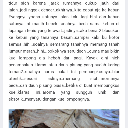
tidur sich karena jarak rumahnya cukup jauh dari
jalan..jadi nggak denger..akhirnya..kita cabut aja ke kebun
Eyangnya yodha satunya..jalan kaki lagi..hihi..dan kebun
satunya ini masih becek tanahnya beda sama kebun di
lapangan tenis yang terawat..jadinya..aku benar2 blusukan
ke kebun yang tanahnya basah..sampai kaki ku kotor
semua..hihi..soalnya semarang tanahnya memang tanah
lumpur merah..hihi...pokoknya seru dech ..cuma mau bikin
kue lompong aja heboh dari pagi. Kayak gini nich
penampakan klaras..atau daun pisang yang sudah kering
teman2..soalnya harus pakai ini pembungkusnya..biar
otentik..sesuai aslinya..memang sich..aromanya
beda..dari daun pisang biasa..ketika di buat membungkus
kue..klaras ini..aroma yang sungguh unik dan
eksotik..menyatu dengan kue lompongnya.