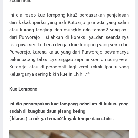
sudah ada..^^
Ini dia resep kue lompong kira2 berdasarkan penjelasan
dari kakak iparku yang asli Kutoarjo..jika ada yang salah
atau kurang lengkap..dan mungkin ada teman2 yang asli
dari Purworejo , silahkan di koreksi ya..dan seandainya
resepnya sedikit beda dengan kue lompong yang versi dari
Purworejo..karena kalau yang dari Purworejo pewarnanya
pakai batang talas ...ya anggap saja ini kue lompong versi
Kutoarjo..atau di persempit lagi..versi kakak iparku yang
keluarganya sering bikin kue ini..hihi..^^
Kue Lompong
Ini dia penampakan kue lompong sebelum di kukus..yang
sudah di bungkus daun pisang kering
( klaras ) ..unik ya teman2.kayak tempe daun..hihi..