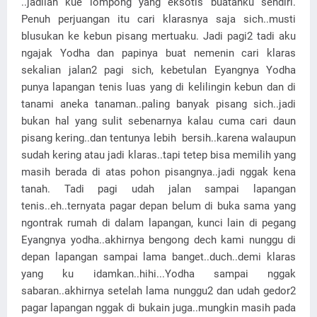
..jadilah kue lompong yang eksotis buatanku sendiri.
Penuh perjuangan itu cari klarasnya saja sich..musti
blusukan ke kebun pisang mertuaku. Jadi pagi2 tadi aku
ngajak Yodha dan papinya buat nemenin cari klaras
sekalian jalan2 pagi sich, kebetulan Eyangnya Yodha
punya lapangan tenis luas yang di kelilingin kebun dan di
tanami aneka tanaman..paling banyak pisang sich..jadi
bukan hal yang sulit sebenarnya kalau cuma cari daun
pisang kering..dan tentunya lebih bersih..karena walaupun
sudah kering atau jadi klaras..tapi tetep bisa memilih yang
masih berada di atas pohon pisangnya..jadi nggak kena
tanah. Tadi pagi udah jalan sampai lapangan
tenis..eh..ternyata pagar depan belum di buka sama yang
ngontrak rumah di dalam lapangan, kunci lain di pegang
Eyangnya yodha..akhirnya bengong dech kami nunggu di
depan lapangan sampai lama banget..duch..demi klaras
yang ku idamkan..hihi...Yodha sampai nggak
sabaran..akhirnya setelah lama nunggu2 dan udah gedor2
pagar lapangan nggak di bukain juga..mungkin masih pada