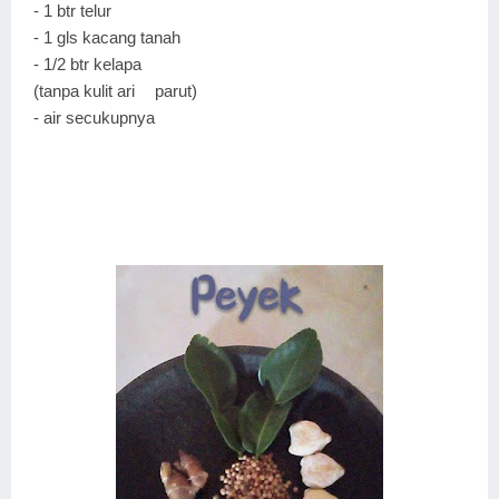
- 1 btr telur
- 1 gls kacang tanah
- 1/2 btr kelapa
(tanpa kulit ari
parut)
- air secukupnya