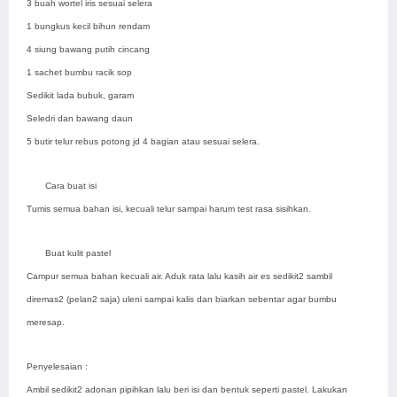
3 buah wortel iris sesuai selera
1 bungkus kecil bihun rendam
4 siung bawang putih cincang
1 sachet bumbu racik sop
Sedikit lada bubuk, garam
Seledri dan bawang daun
5 butir telur rebus potong jd 4 bagian atau sesuai selera.
Cara buat isi
Tumis semua bahan isi, kecuali telur sampai harum test rasa sisihkan.
Buat kulit pastel
Campur semua bahan kecuali air. Aduk rata lalu kasih air es sedikit2 sambil
diremas2 (pelan2 saja) uleni sampai kalis dan biarkan sebentar agar bumbu
meresap.
Penyelesaian :
Ambil sedikit2 adonan pipihkan lalu beri isi dan bentuk seperti pastel. Lakukan