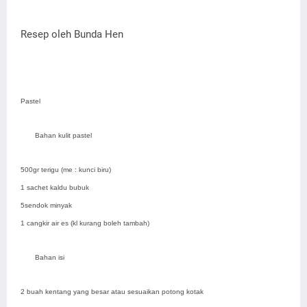
Resep oleh Bunda Hen
Pastel
Bahan kulit pastel
500gr terigu (me : kunci biru)
1 sachet kaldu bubuk
5sendok minyak
1 cangkir air es (kl kurang boleh tambah)
Bahan isi
2 buah kentang yang besar atau sesuaikan potong kotak